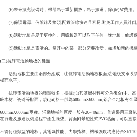
(6)未來擴充設備時，機器易于重新擺放，易于搬遷，節(jié)省費用。
(7)保護電源、信號線及接頭;配置管線快速且容易;避免工作人員絆倒
(8)活動地板是易于更換的。用吸板器可以取下任何一塊地板，維護保養
(9)活動地板是靈活的。當其中的某一部分需要改變，如增加新的機
(二)抗靜電活動地板的種類
活動地板主要由兩部分組成，①抗靜電活動地板板面;②地板支承系統(tǒn
板面水平)。
抗靜電活動地板的種類較多，根據(jù)其基層材料可分為復合(中、高密
級木材、瓷磚等貼面，規(guī)格一般為600mmX600mm;鋁合金地板有金屬
600mmX600mm兩種。活動地板的厚度一般在20~40mm，普遍采用三
在行走及搬運設備過程中產生噪聲。背面附帶磁性式PVC貼面，可以直
不管何種類型的地板，其電氣性能、力學指標、機械強度均應符合SJ/T10796