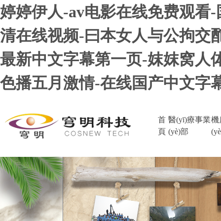
婷婷伊人-av电影在线免费观看-
清在线视频-曰本女人与公拘交酡-
最新中文字幕第一页-妺妺窝人体
色播五月激情-在线国产中文字幕
首
醫(yī)療事業
機
頁
(yè)部
(y