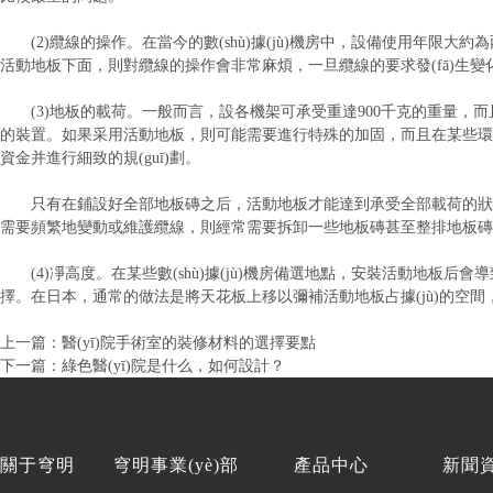
(2)纜線的操作。在當今的數(shù)據(jù)機房中，設備使用年限大約為兩
活動地板下面，則對纜線的操作會非常麻煩，一旦纜線的要求發(fā)生
(3)地板的載荷。一般而言，設各機架可承受重達900千克的重量，而且可
的裝置。如果采用活動地板，則可能需要進行特殊的加固，而且在某些環(
資金并進行細致的規(guī)劃。
只有在鋪設好全部地板磚之后，活動地板才能達到承受全部載荷的狀態(tài
需要頻繁地變動或維護纜線，則經常需要拆卸一些地板磚甚至整排地板磚。
(4)凈高度。在某些數(shù)據(jù)機房備選地點，安裝活動地板后會導致
擇。在日本，通常的做法是將天花板上移以彌補活動地板占據(jù)的空
上一篇：醫(yī)院手術室的裝修材料的選擇要點
下一篇：綠色醫(yī)院是什么，如何設計？
關于穹明
穹明事業(yè)部
產品中心
新聞