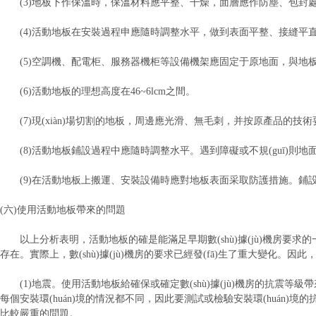
(3)地板下作保溫時，保溫材料應平整、干燥，面層應作防塵、包封
(4)活動地板在安裝過程申應隨時調整水平，做到表面平整、接縫平
(5)空調機、配電柜、服務器機柜等設備機架應固定于原地面，與地
(6)活動地板的理想高度在46~6lcm之間。
(7)現(xiàn)場切割的地板，周邊應光滑、無毛刺，并按原產品的技
(8)活動地板鋪設過程中應隨時調整水平。遇到障礙或不規(guī)則
(9)在活動地板上搬運、安裝設備時應對地板表面采取防護措施。鋪
(六)使用活動地板帶來的問題
以上分析表明，活動地板的確是能滿足早期數(shù)據(jù)機房要
存在。實際上，數(shù)據(jù)機房的要求已經發(fā)生了重大變化
(1)地震。使用活動地板給確保或確定數(shù)據(jù)機房的抗震等
每個安裝環(huán)境的情況都不同，因此要測試或檢驗安裝環(huán)境
比較嚴重的問題。