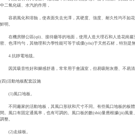
中二氧化碳、水汽的作用，
容易風化和溶蝕，使表面失去光澤，其硬度、強度、耐久性均不如花崗
鮮明。
在機房辦公區(qū)、接待廳等的地面，使用人造大理石和人造花崗巖
密、色澤均勻，其物理和力學性能可等于或優(yōu)于天然石材，特別
4.抗靜電地毯。
因其吸音性好和腳感舒適，常常用于會議室，但易吸附灰塵、不易清潔，
(四)活動地板配套設施
(1)風口地板。
不同廠家的活動地板，其風口形狀和尺寸不同。有些風口地板的板體本
間。風口有固定通風率，也有可調的。風口板的數(shù)量應根據(jù)
調整。
(2)走線板。