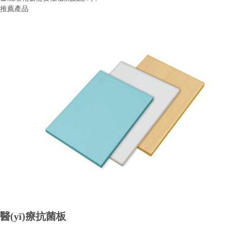
推薦產品
醫(yī)療抗菌板