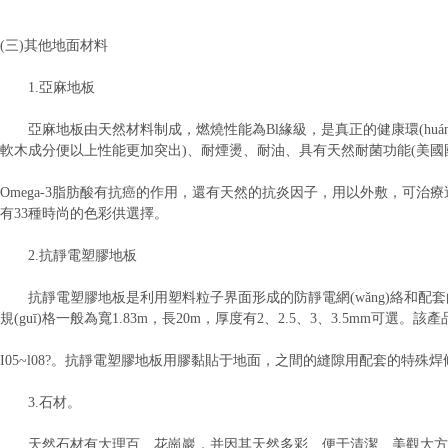
(三)其他地面材料
1.亞麻地板
亞麻地板由天然材料制成，燃燒性能為Bl緣級，是真正的健康環(huán
軟木成分便以上性能更加突出)、耐煙燙、耐油、具有天然耐菌功能(美
Omega-3脂肪酸有抗癌的作用，還有天然的抗炎因子，用以外敷，可治療過敏
有33種時尚的色彩供選擇。
2.抗靜電塑膠地板
抗靜電塑膠地板是利用塑料粒子界面形成的防靜電網(wǎng)絡和配套
規(guī)格一般為寬1.83m，長20m，厚度有2、2.5、3、3.5mm可選
I05~l08?。抗靜電塑膠地板用膠黏貼于地面，之間的縫隙用配套的特
3.石材。
天然石材有大理百、花崗巖，并因其天然多彩、便于清潔、美觀大方的特