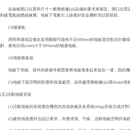
走線板開口位置和尺寸一般應根據(jù)設備的要求來確定。開口位置
割破電氣線纜絕緣層。地板下電氣引上線最好套金屬軟管以防鼠咬。
(3)補邊板。
房間周邊或設備支架周圍都可能有不足600mm的地板需切割后封膠或封邊處理
劃，避免出現(xiàn)小于30Omm的補邊地板。
(4)地板吸板器。
地板下管線、器件的維修等都需要將地板塊拿起來放在一邊，因此機房應
(5)地板下面空間的防塵和保溫處理。這些處理應根據(jù)環(huán)
(五)活動地板安裝
(1)活動地板的安裝應在機房內其他裝修及各系統(tǒng)安裝完成并
(2)建筑地面應符合設計要求，并應清潔、干燥。活動地板空間作為