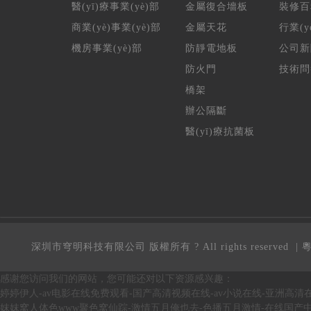
醫(yī)療事業(yè)部
金屬復合墻板
裝修百
商業(yè)事業(yè)部
金屬天花
行業(y
機房事業(yè)部
防靜電地板
公司新
防火門
技術問
橋架
辦公隔斷
醫(yī)療抗菌板
深圳市穹明科技有限公司 版權所有 ? All rights reserved
|
粵
感谢您访问我们的网站，您可能还对以下资源感兴趣：
婷婷伊人-av电影在线免费观看-国产高清视频在线-av小说在线-亚洲高清
妺妺窝人体色www聚色窝仙踪-激情五月俺也去-色播五月激情-在线国产中