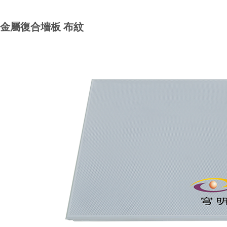
金屬復合墻板 布紋