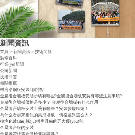
新聞資訊
首頁
>
新聞資訊
>
技術問答
裝修百科
行業(yè)新聞
公司新聞
技術問答
相關推薦
機房彩鋼板安裝4個特點!
金屬復合墻板安裝步驟有哪些?金屬復合墻板安裝有哪些注意事項?
金屬復合墻板價格是多少？ 金屬復合墻板有什么作用
金屬復合墻板安裝工藝有哪些？安裝步驟匯總！
為什么看起來相似的集成墻板，價格差異這么大？
模塊化數(shù)據(jù)機房具備的五大優(yōu)勢
金屬復合板的安裝
金屬雕花板需要做檢測認證嗎？