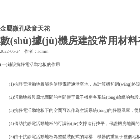
金屬微孔吸音天花
數(shù)據(jù)機房建設常用材
2022-06-24 作者：admin
(一)鋪設抗靜電活動地板的作用
(1)抗靜電活動地板能夠使靜電荷通泄至地，為計算機和網(wǎng)絡
(2)活動地板與原地面間的空間便于電子機房各系統(tǒng)線纜的
(3)抗靜電活動地板下的空間可以作為空調系統(tǒng)的靜壓風庫，
(4)借助抗靜電活動地板的可調節(jié)支撐進行找平，保證機房地面
(5)由于抗靜電活動地板為整體裝配式的結構，機器的重量于整個地